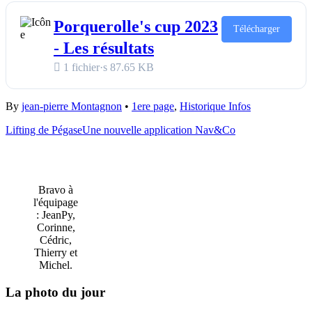
Porquerolle's cup 2023
Télécharger
- Les résultats
1 fichier·s
87.65 KB
By
jean-pierre Montagnon
•
1ere page
,
Historique Infos
Lifting de Pégase
Une nouvelle application Nav&Co
Bravo à
l'équipage
: JeanPy,
Corinne,
Cédric,
Thierry et
Michel.
La photo du jour