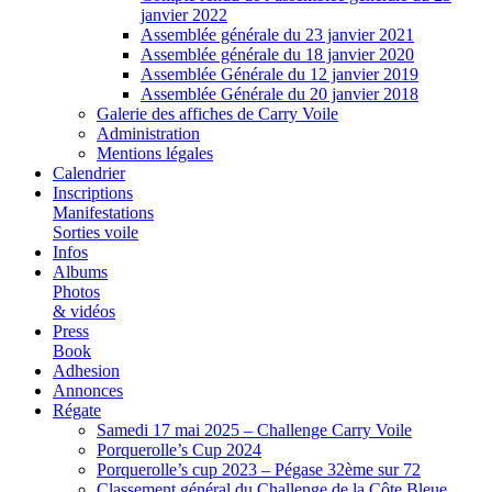
janvier 2022
Assemblée générale du 23 janvier 2021
Assemblée générale du 18 janvier 2020
Assemblée Générale du 12 janvier 2019
Assemblée Générale du 20 janvier 2018
Galerie des affiches de Carry Voile
Administration
Mentions légales
Calendrier
Inscriptions
Manifestations
Sorties voile
Infos
Albums
Photos
& vidéos
Press
Book
Adhesion
Annonces
Régate
Samedi 17 mai 2025 – Challenge Carry Voile
Porquerolle’s Cup 2024
Porquerolle’s cup 2023 – Pégase 32ème sur 72
Classement général du Challenge de la Côte Bleue