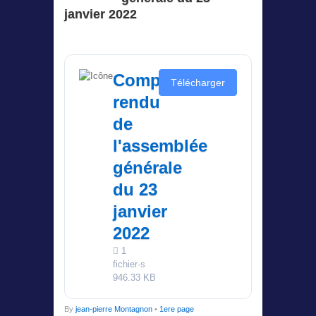
janvier 2022
Compte
Télécharger
rendu
de
l'assemblée
générale
du 23
janvier
2022
1
fichier·s
946.33 KB
By
jean-pierre Montagnon
•
1ere page