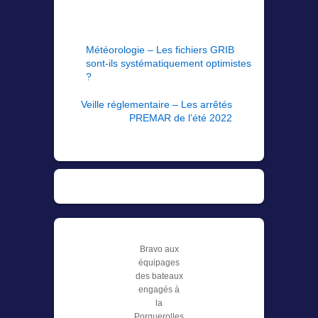
Météorologie – Les fichiers GRIB
sont-ils systématiquement optimistes
?
Veille réglementaire – Les arrêtés
PREMAR de l’été 2022
Bravo aux
équipages
des bateaux
engagés à
la
Porquerolles