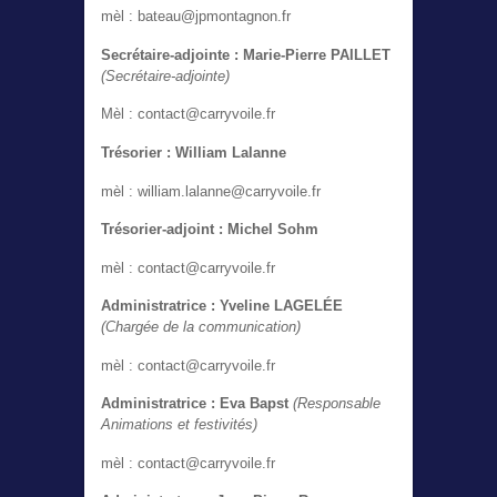
mèl : bateau@jpmontagnon.fr
Secrétaire-adjointe : Marie-Pierre PAILLET
(Secrétaire-adjointe)
Mèl : contact@carryvoile.fr
Trésorier : William Lalanne
mèl : william.lalanne@carryvoile.fr
Trésorier-adjoint
: Michel Sohm
mèl : contact@carryvoile.fr
Administratrice : Yveline LAGELÉE
(Chargée de la communication)
mèl : contact@carryvoile.fr
Administratrice
: Eva Bapst
(Responsable
Animations et festivités)
mèl : contact@carryvoile.fr