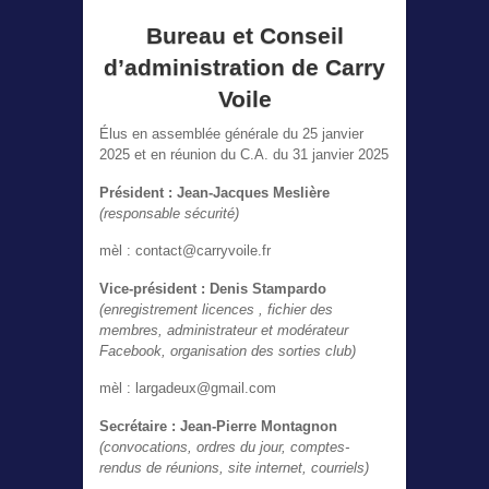
Bureau et Conseil
d’administration de Carry
Voile
Élus en assemblée générale du 25 janvier
2025 et en réunion du C.A. du 31 janvier 2025
Président : Jean-Jacques Meslière
(responsable sécurité)
mèl : contact@carryvoile.fr
Vice-président : Denis Stampardo
(enregistrement licences , fichier des
membres, administrateur et modérateur
Facebook, organisation des sorties club)
mèl : largadeux@gmail.com
Secrétaire : Jean-Pierre Montagnon
(convocations, ordres du jour, comptes-
rendus de réunions, site internet, courriels)