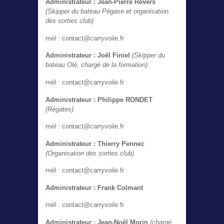
Administrateur : Jean-Pierre Revers
(Skipper du bateau Pégase et organisation
des sorties club)
mèl : contact@carryvoile.fr
Administrateur
: Joël Finiel
(Skipper du
bateau Olé, chargé de la formation)
mèl : contact@carryvoile.fr
Administrateur
: Philippe RONDET
(Régates)
mèl : contact@carryvoile.fr
Administrateur
: Thierry Pennec
(Organisation des sorties club)
mèl : contact@carryvoile.fr
Administrateur : Frank Colmant
mèl : contact@carryvoile.fr
Administrateur : Jean-Noël Morin
(chargé