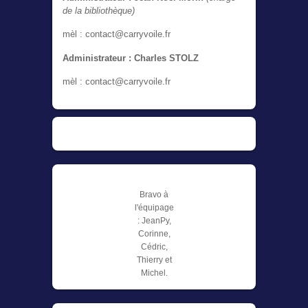
de la bibliothèque)
mèl : contact@carryvoile.fr
Administrateur : Charles STOLZ
mèl : contact@carryvoile.fr
Bravo à
l'équipage
: JeanPy,
Corinne,
Cédric,
Thierry et
Michel.